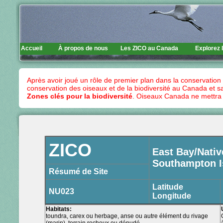
Accueil
À propos de nous
Les ZICO au Canada
Explorez 
Après avoir joué un rôle de premier plan dans la conservati
conservation des oiseaux et de la biodiversité au Canada et
Zones clés pour la biodiversité
. Oiseaux Canada ne mettra p
ZICO
East Bay/Nativ
Southampton I
Résumé de Site
Latitude
NU023
Longitude
Habitats:
toundra, carex ou herbage, anse ou autre élément du rivage