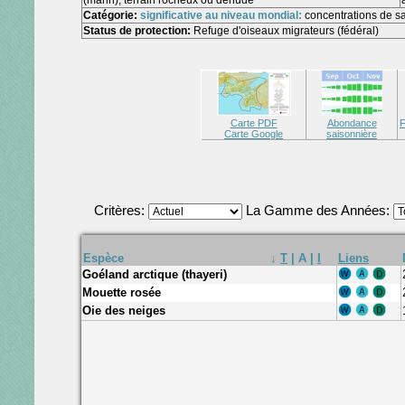
(marin), terrain rocheux ou dénudé
Catégorie:
significative au niveau mondial:
concentrations de s
Status de protection:
Refuge d'oiseaux migrateurs (fédéral)
Carte PDF
Abondance
F
Carte Google
saisonnière
Critères:
La Gamme des Années:
Espèce
↓
T
|
A
|
I
Liens
Goéland arctique (thayeri)
Mouette rosée
Oie des neiges